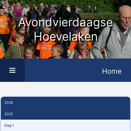
Avondvierdaagse
Hoevelaken
Home
2026
2025
Dag 1